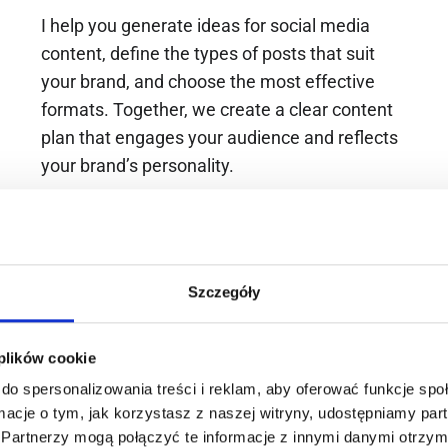
I help you generate ideas for social media
content, define the types of posts that suit
your brand, and choose the most effective
formats. Together, we create a clear content
plan that engages your audience and reflects
your brand’s personality.
Brand Assets
Szczegóły
You will receive a set of unique graphics from
me that are consistent with the style of your
logo and will further distinguish your brand,
 plików cookie
such as hand-drawn motifs, small
do spersonalizowania treści i reklam, aby oferować funkcje sp
illustrations, icons, stamps, stickers, post and
ormacje o tym, jak korzystasz z naszej witryny, udostępniamy p
story backgrounds, and decorative frames.
Partnerzy mogą połączyć te informacje z innymi danymi otrzym