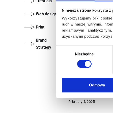
Tutorials
Niniejsza strona korzysta z
Web design
Wykorzystujemy pliki cookie 
ruch w naszej witrynie. Inf
Print
reklamowym i analitycznym. 
uzyskanymi podczas korzysta
How It All Began?
Brand
Strategy
Wybór
LIFESTYLE
Niezbędne
zgody
And a business that br
passion? That’s a Master
few words about mysel
Odmowa
my motivations, goals,
February 4, 2025