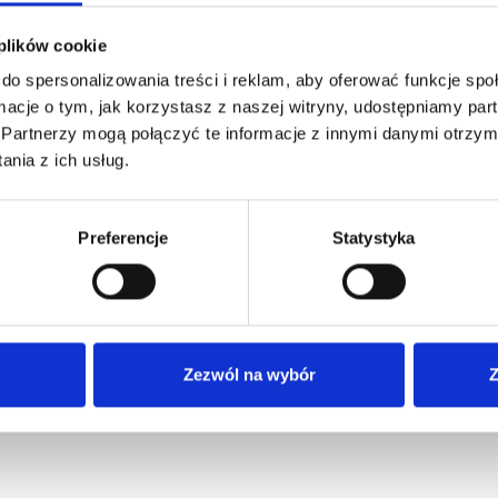
 plików cookie
do spersonalizowania treści i reklam, aby oferować funkcje sp
ormacje o tym, jak korzystasz z naszej witryny, udostępniamy p
Partnerzy mogą połączyć te informacje z innymi danymi otrzym
nia z ich usług.
Preferencje
Statystyka
ings in money while being built on
piece. In this article, I’ll share a
f, the beginnings of my business,
Zezwól na wybór
Z
 and plans for the future. 🚀